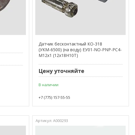
Датчик бесконтактный КО-318
(УКМ-6500) (на воду) ЕУ01-NO-PNP-PC4-
M12х1 (12х18H10T)
Цену уточняйте
В наличии
+7 (775) 157-55-55
А000293