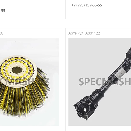
+7 (775) 157-55-55
5-55
08
А001122