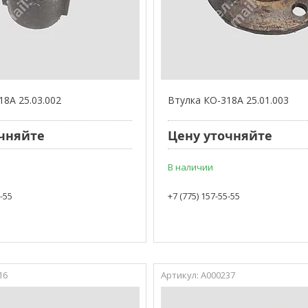
18А 25.03.002
Втулка КО-318А 25.01.003
чняйте
Цену уточняйте
В наличии
5-55
+7 (775) 157-55-55
16
А000237