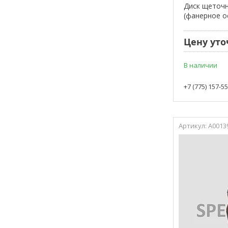
Диск щеточ
(фанерное о
Цену уто
В наличии
+7 (775) 157-5
А0013