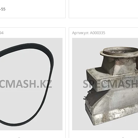
5-55
94
А000335