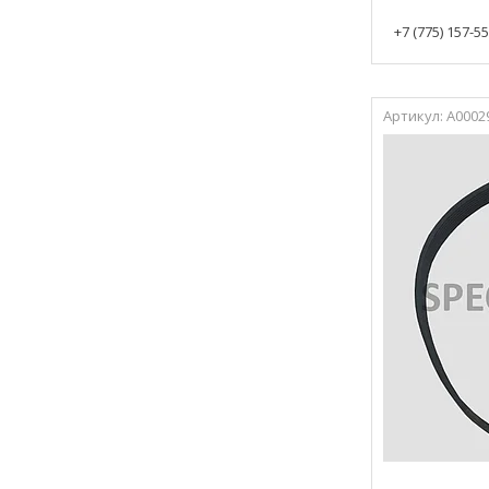
+7 (775) 157-5
А0002