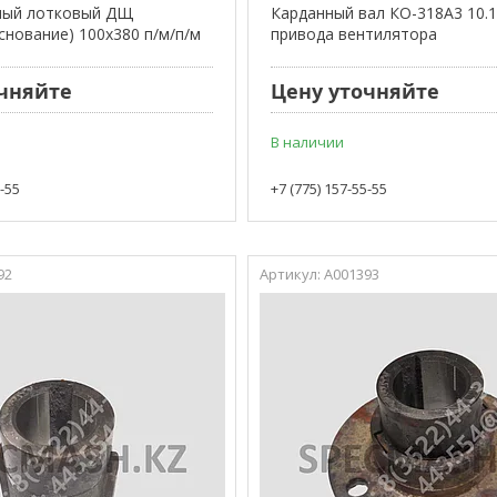
ный лотковый ДЩ
Карданный вал КО-318А3 10.1
снование) 100х380 п/м/п/м
привода вентилятора
чняйте
Цену уточняйте
В наличии
5-55
+7 (775) 157-55-55
92
А001393