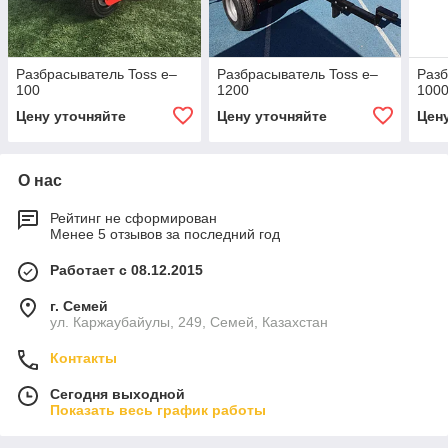
Разбрасыватель Toss e–
Разбрасыватель Toss e–
Разб
100
1200
100
Цену уточняйте
Цену уточняйте
Цен
О нас
Рейтинг не сформирован
Менее 5 отзывов за последний год
Работает с 08.12.2015
г. Семей
ул. Каржаубайулы, 249, Семей, Казахстан
Контакты
Сегодня выходной
Показать весь график работы