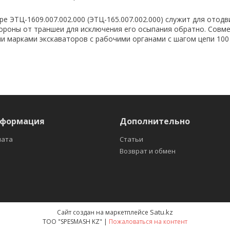
е ЭТЦ-1609.007.002.000 (ЭТЦ-165.007.002.000) служит для отодв
тороны от траншеи для исключения его осыпания обратно. Совм
 марками экскаваторов с рабочими органами с шагом цепи 100
нформация
Дополнительно
лата
Статьи
Возврат и обмен
Satu.kz
Сайт создан на маркетплейсе
ТOO "SPESMASH KZ" |
Пожаловаться на контент