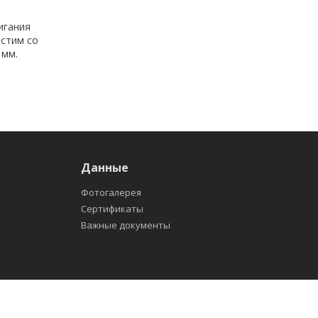
игания
естим со
 мм.
Данные
Фотогалерея
Сертификаты
Важные документы