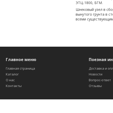
ЭТЦ-1800, БГМ.
Шнековый узел в сбор
вынутого грунта в с
всеми существующими
Главное меню
Поезная и
Главная страница
Доставка и оп
Каталог
Новости
О нас
Вопрос-ответ
Контакты
Отзывы