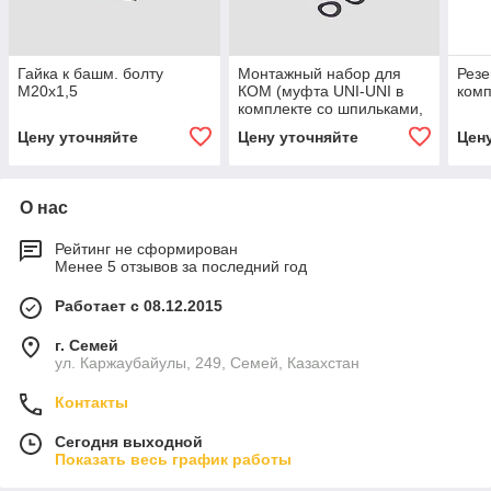
Гайка к башм. болту
Монтажный набор для
Резе
М20х1,5
КОМ (муфта UNI-UNI в
комп
комплекте со шпильками,
гайками) 11400010604
Цену уточняйте
Цену уточняйте
Цен
О нас
Рейтинг не сформирован
Менее 5 отзывов за последний год
Работает с 08.12.2015
г. Семей
ул. Каржаубайулы, 249, Семей, Казахстан
Контакты
Сегодня выходной
Показать весь график работы