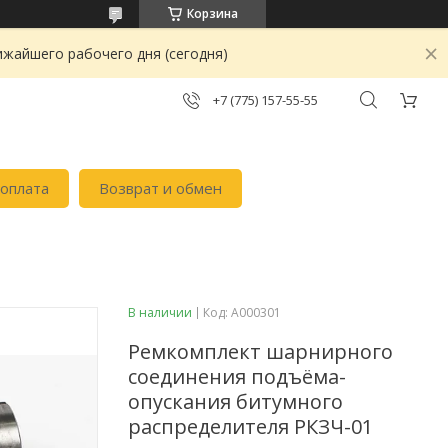
Корзина
ижайшего рабочего дня (сегодня)
+7 (775) 157-55-55
 оплата
Возврат и обмен
В наличии
Код:
А000301
Ремкомплект шарнирного
соединения подъёма-
опускания битумного
распределителя РКЗЧ-01