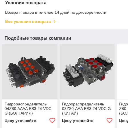
Условия возврата
Возврат товара в течение 14 дней по договоренности
Все условия возврата
Подобные товары компании
Гидрораспределитель
Гидрораспределитель
Гид
04Z80 АААА ES3 24 VDC
03Z80-ААА ES3 24 VDC G
Z80
G (БОЛГАРИЯ)
(КИТАЙ)
(БО
Цену уточняйте
Цену уточняйте
Цен