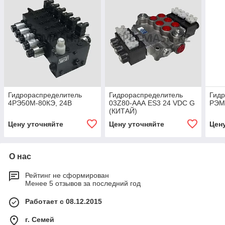
Гидрораспределитель
Гидрораспределитель
Гид
4РЭ50М-80КЭ, 24В
03Z80-ААА ES3 24 VDC G
РЭМ
(КИТАЙ)
Цену уточняйте
Цену уточняйте
Цен
О нас
Рейтинг не сформирован
Менее 5 отзывов за последний год
Работает с 08.12.2015
г. Семей