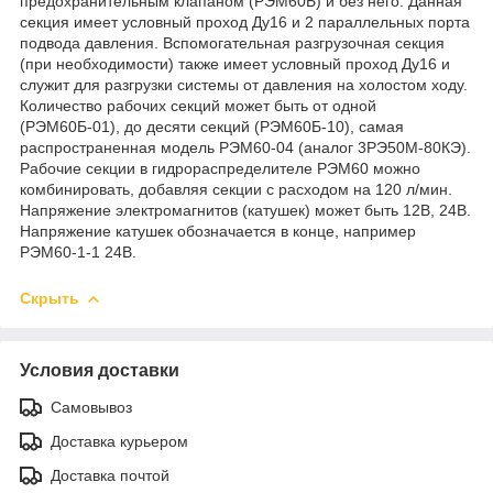
предохранительным клапаном (РЭМ60Б) и без него. Данная
секция имеет условный проход Ду16 и 2 параллельных порта
подвода давления. Вспомогательная разгрузочная секция
(при необходимости) также имеет условный проход Ду16 и
служит для разгрузки системы от давления на холостом ходу.
Количество рабочих секций может быть от одной
(РЭМ60Б-01), до десяти секций (РЭМ60Б-10), самая
распространенная модель РЭМ60-04 (аналог 3РЭ50М-80КЭ).
Рабочие секции в гидрораспределителе РЭМ60 можно
комбинировать, добавляя секции с расходом на 120 л/мин.
Напряжение электромагнитов (катушек) может быть 12В, 24В.
Напряжение катушек обозначается в конце, например
РЭМ60-1-1 24В.
Скрыть
Условия доставки
Самовывоз
Доставка курьером
Доставка почтой