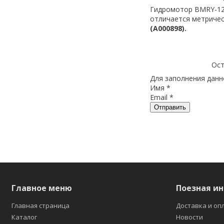
Гидромотор BMRY-125
отличается метриче
(А000898).
Ост
Для заполнения данно
Имя
*
Email
*
Отправить
Главное меню
Поезная и
Главная страница
Доставка и оп
Каталог
Новости