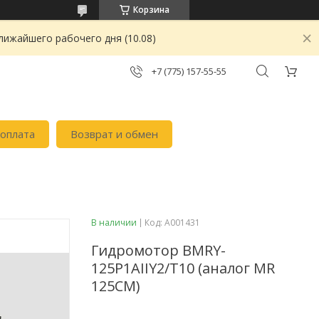
Корзина
лижайшего рабочего дня (10.08)
+7 (775) 157-55-55
 оплата
Возврат и обмен
В наличии
Код:
А001431
Гидромотор BMRY-
125P1AIIY2/T10 (аналог MR
125CM)