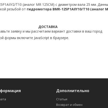
P1AIIY2/T10 (аналог MR 125CM) с диаметром вала 25 мм. Данн
ской резьбой от
гидромотора BMR-125P1AIIY10/T10 (аналог M
ДОСТАВКА
авьте заявку и мы рассчитаем вариант доставки в ваш город
й формы включите JavaScript в браузере.
нформация
Дополнительно
лата
Статьи
Возврат и обмен