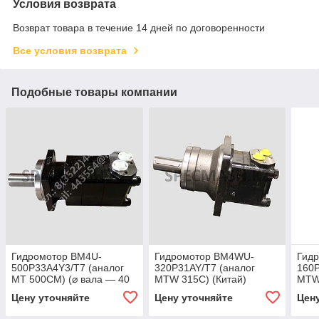
Условия возврата
Возврат товара в течение 14 дней по договоренности
Все условия возврата
Подобные товары компании
Гидромотор BM4U-
Гидромотор BM4WU-
Гид
500P33A4Y3/T7 (аналог
320P31AY/T7 (аналог
160P
МТ 500СМ) (⌀ вала — 40
MTW 315C) (Китай)
MTW 
мм, под шпонку)
вала
Цену уточняйте
Цену уточняйте
Цен
шпон