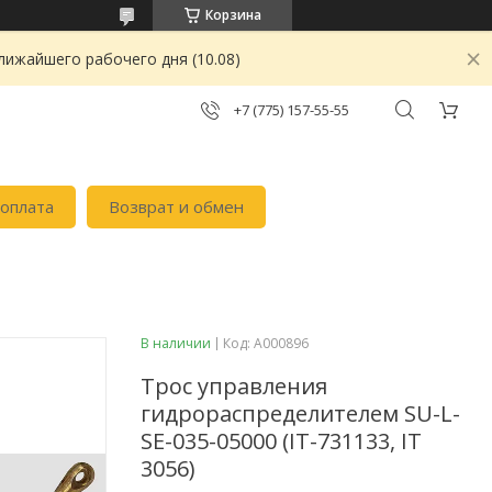
Корзина
лижайшего рабочего дня (10.08)
+7 (775) 157-55-55
 оплата
Возврат и обмен
В наличии
Код:
А000896
Трос управления
гидрораспределителем SU-L-
SE-035-05000 (IT-731133, IT
3056)