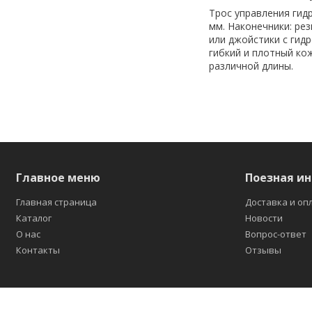
Трос управления гидр
мм. Наконечники: ре
или джойстики с гид
гибкий и плотный кож
различной длины.
Главное меню
Поезная и
Главная страница
Доставка и оп
Каталог
Новости
О нас
Вопрос-ответ
Контакты
Отзывы