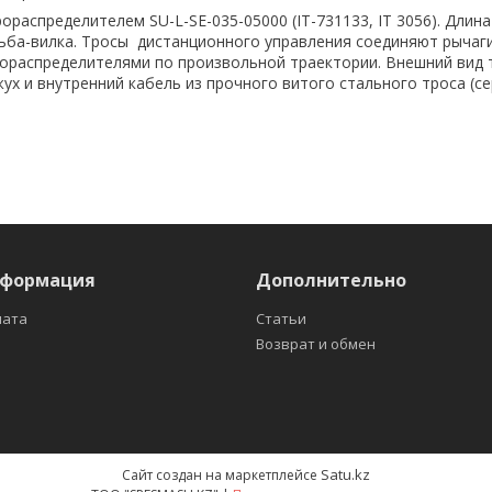
ораспределителем SU-L-SE-035-05000 (IT-731133, IT 3056). Длина
зьба-вилка. Тросы дистанционного управления соединяют рычаг
рораспределителями по произвольной траектории. Внешний вид 
ух и внутренний кабель из прочного витого стального троса (с
нформация
Дополнительно
лата
Статьи
Возврат и обмен
Satu.kz
Сайт создан на маркетплейсе