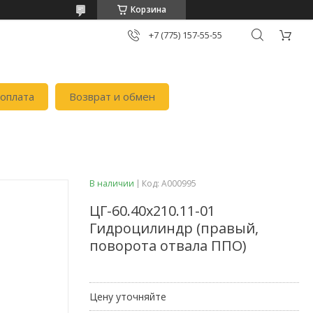
Корзина
+7 (775) 157-55-55
 оплата
Возврат и обмен
В наличии
Код:
А000995
ЦГ-60.40х210.11-01
Гидроцилиндр (правый,
поворота отвала ППО)
Цену уточняйте