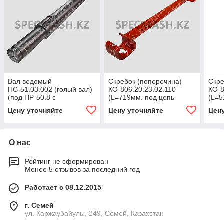
Вал ведомый
Скребок (поперечина)
Скре
ПС-51.03.002 (голый вал)
КО-806.20.23.02.110
КО-8
(под ПР-50.8 с
(L=719мм. под цепь
(L=5
удлиненными осями, под
ПР-50.8)
ПР-5
Цену уточняйте
Цену уточняйте
Цен
пластинчатую цепь)
О нас
Рейтинг не сформирован
Менее 5 отзывов за последний год
Работает с 08.12.2015
г. Семей
ул. Каржаубайулы, 249, Семей, Казахстан