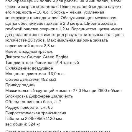
полноразмерных полях и для работы на мини полях, в том
числе и закрытых манежах. Плюсом данной модели служит
его мощность – 16 л.с. Сборка – Чехия, усиленная
конструкция привода колес! Обслуживающая межосевая
щетка обеспечивает захват в 2,8 метра. Ширина захвата
глубокой очистки покрытия 1,2 м. Ворсинистая щетка имеет
два ряда щетины и имеет ряд разуплотнительных пальцев в
количестве 26 зубов. Максимальная ширина захвата
ворсинистой щетки 2,8 м.
Имеет откидные крылья.
Двигатель: Caiman Green Engine
Тип двигателя: бензиновый 4-тактный
Охлаждение: воздушное
Мощность двигателя: 16,0 л.с.
Объем двигателя 452 см3
Привод: задний
Максимальный крутящий момент: 27,0 Нм при 2600 об/мин
Блокировка Дифференциала: есть
Объем топливного бака, л: 7
Радиус поворота, см: 65
Гидростатическая трансмиссия
Габариты 2245х950х1120 мм
вес общий: 324 кг.