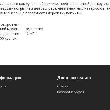
еняется в коммунальной технике, предназначенной для кругло
твердым по­крытием для распределения инертных материалов, а
евых смесей на поверхности дорожных покрытий.
поворотный;
щий момент — 8408 H*m;
е давление — 10 мПа;
0 куб. см.
нформация
Дополнительно
лата
Статьи
Возврат и обмен