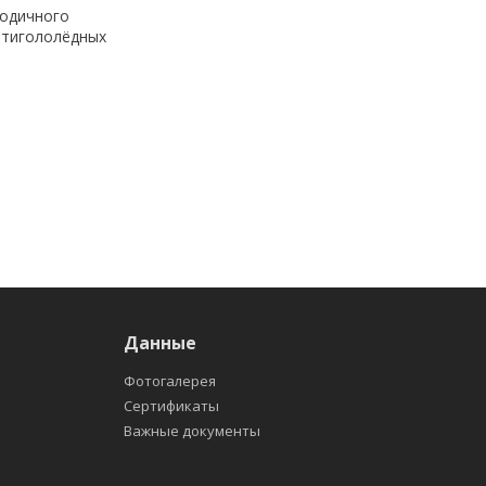
годичного
нтигололёдных
Данные
Фотогалерея
Сертификаты
Важные документы