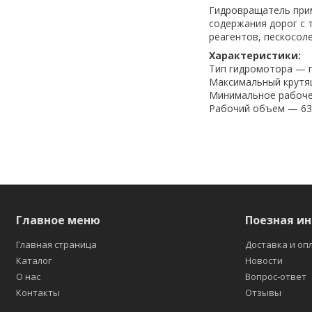
Гидровращатель прим
содержания дорог с 
реагентов, пескосол
Характеристики:
Тип гидромотора — 
Максимальный крутя
Минимальное рабоче
Рабочий объем — 630
Главное меню
Поезная и
Главная страница
Доставка и оп
Каталог
Новости
О нас
Вопрос-ответ
Контакты
Отзывы