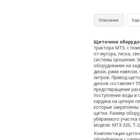
Описание
Хар
Щеточное оборудо
трактора МТЗ, с пом
от мусора, песка, с
системы орошения. З
оборудование на зад
диски, рама навески,
литров. Привод щето
дисков составляет 5
предотвращение расс
поступление воды в 
кардана на цепную п
которые закреплены 
щетки. Размер обору
убираемого участка 
модели: МТЗ-320, Т-2
Комплектация щеточ
оборудование с щеточ