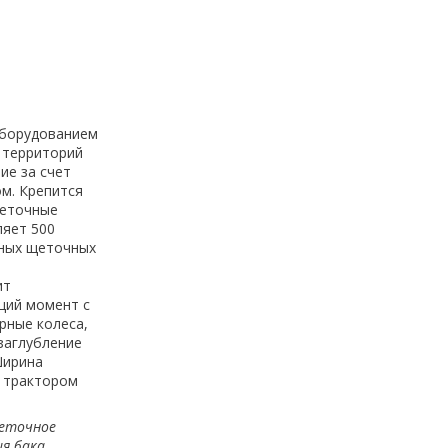
оборудованием
 территорий
ие за счет
ом. Крепится
щеточные
ляет 500
нных щеточных
ит
щий момент с
рные колеса,
заглубление
Ширина
с трактором
еточное
я бака.