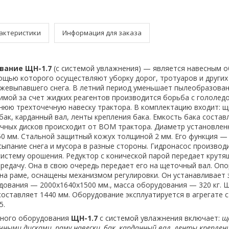
актеристики
Информация для заказа
вание ЩН-1.7
(с системой увлажнения) — является навесным 
ощью которого осуществляют уборку дорог, тротуаров и других
вежевыпавшего снега. В летний период уменьшает пылеобразован
имой за счет жидких реагентов производится борьба с гололед
нюю трехточечную навеску трактора. В комплектацию входит: 
 бак, карданный вал, ленты крепления бака. Емкость бака состав
чных дисков происходит от ВОМ трактора. Диаметр установле
50 мм. Стальной защитный кожух толщиной 2 мм. Его функция —
ыпание снега и мусора в разные стороны. Гидронасос производ
систему орошения. Редуктор с конической парой передает крутя
ередачу. Она в свою очередь передает его на щеточный вал. Опо
на раме, оснащены механизмом регулировки. Он устанавливает 
дования — 2000х1640х1500 мм., масса оборудования — 320 кг. 
составляет 1440 мм. Оборудование эксплуатируется в агрегате 
5.
ного оборудования
ЩН-1.7
с системой увлажнения включает:
щ
ными дисками, раму навески, бак, карданный вал, ленты креплени