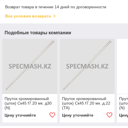
Возврат товара в течение 14 дней по договоренности
Все условия возврата
Подобные товары компании
Пруток хромированный
Пруток хромированный
Пру
(шток) Ск45 f7.20 мк. д30
(шток) Ск45 f7.20 мк. д.22
(што
(N)
(TA)
(N)
Цену уточняйте
Цену уточняйте
Цен