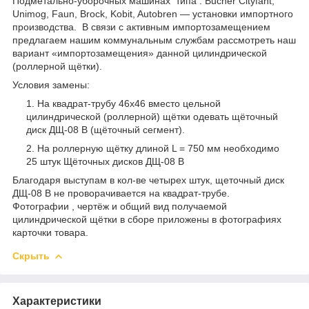
Подметально-уборочных машинах типа : Bucher Cityfant,
Unimog, Faun, Brock, Kobit, Autobren — установки импортного
производства. В связи с активным импортозамещением
предлагаем нашим коммунальным службам рассмотреть наш
вариант «импортозамещения» данной цилиндрической
(роллерной щётки).
Условия замены:
На квадрат-трубу 46х46 вместо цельной
цилиндрической (роллерной) щётки одевать щёточный
диск ДЩ-08 В (щёточный сегмент).
На роллерную щётку длиной L = 750 мм необходимо
25 штук Щёточных дисков ДЩ-08 В
Благодаря выступам в кол-ве четырех штук, щеточный диск
ДЩ-08 В не проворачивается на квадрат-трубе.
Фотографии , чертёж и общий вид получаемой
цилиндрической щётки в сборе приложены в фотографиях
карточки товара.
Скрыть
Характеристики