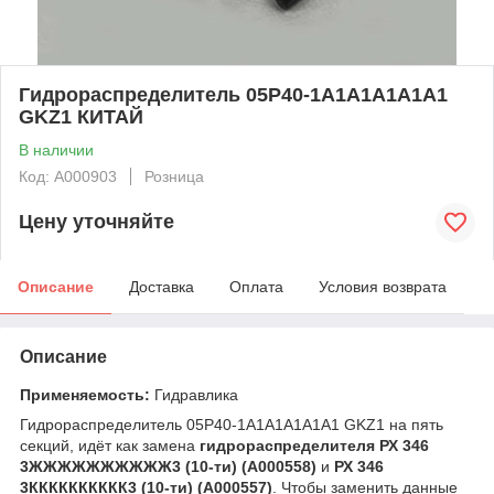
Гидрoраспределитель 05P40-1A1A1A1A1A1
GKZ1 КИТАЙ
В наличии
Код: А000903
Розница
Цену уточняйте
Описание
Доставка
Оплата
Условия возврата
Описание
Применяемость:
Гидравлика
Гидрoраспределитель 05P40-1A1A1A1A1A1 GKZ1 на пять
секций, идёт как замена
гидрораспределителя РХ 346
3ЖЖЖЖЖЖЖЖЖЖ3 (10-ти) (А000558)
и
РХ 346
3КККККККККК3 (10-ти) (А000557)
. Чтобы заменить данные