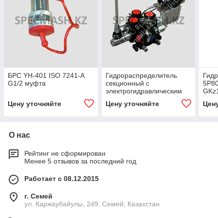
БРС YH-401 ISO 7241-A
Гидрораспределитель
Гид
G1/2 муфта
секционный с
5P8
электрогидравлическим
GKz
управлением PC100-
Цену уточняйте
Цену уточняйте
Цен
N2/VRP 24V GKZ1
(КИТАЙ)
О нас
Рейтинг не сформирован
Менее 5 отзывов за последний год
Работает с 08.12.2015
г. Семей
ул. Каржаубайулы, 249, Семей, Казахстан