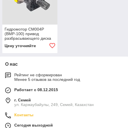
Гидромотор СМ004Р
(ВМР-100) привод
разбрасывающего диска
(Serv) (⌀ вала — 25,4 мм,
Цену уточняйте
под шпонку)
О нас
Рейтинг не сформирован
Менее 5 отзывов за последний год
Работает с 08.12.2015
г. Семей
ул. Каржаубайулы, 249, Семей, Казахстан
Контакты
Сегодня выходной