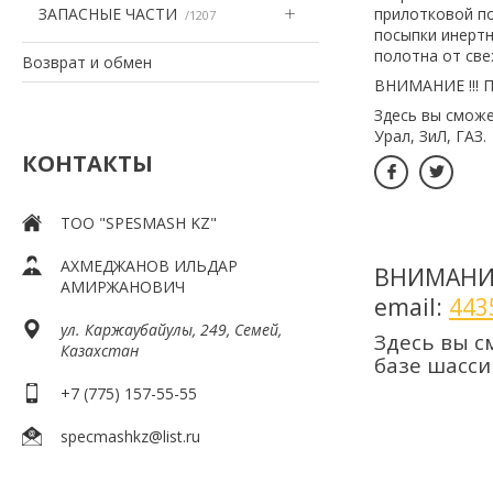
ЗАПАСНЫЕ ЧАСТИ
прилотковой п
1207
посыпки инертн
полотна от св
Возврат и обмен
ВНИМАНИЕ !!! П
Здесь вы смож
Урал, ЗиЛ, ГАЗ.
КОНТАКТЫ
ТOO "SPESMASH KZ"
АХМЕДЖАНОВ ИЛЬДАР
ВНИМАНИЕ 
АМИРЖАНОВИЧ
email:
443
ул. Каржаубайулы, 249, Семей,
Здесь вы 
Казахстан
базе шасси
+7 (775) 157-55-55
specmashkz@list.ru